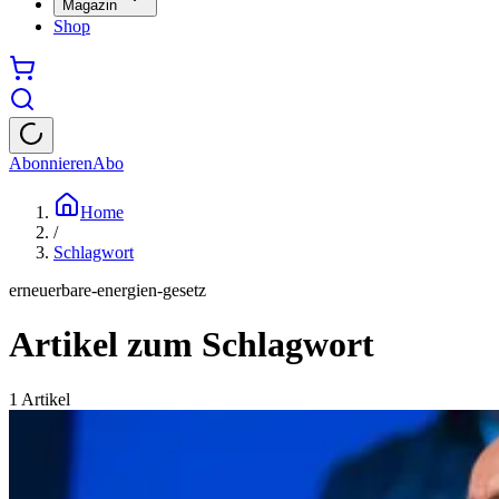
Magazin
Shop
Abonnieren
Abo
Home
/
Schlagwort
erneuerbare-energien-gesetz
Artikel zum Schlagwort
1
Artikel