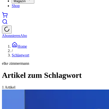
Magazin
Shop
Abonnieren
Abo
Home
/
Schlagwort
elke zimmermann
Artikel zum Schlagwort
1
Artikel