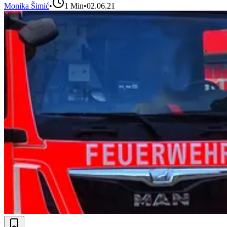
Monika Šimić
•
1
Min
•
02.06.21