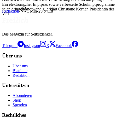
Ein elektronischer Impfpass sowie verbesserte Schulimpfprogramme
seien dringend notwendig, erklärt Christiane Körner, Präsidentin des
Redaktion
•
1
Min
•
25.04.18
VFI.
Das Magazin für Selbstdenker.
Telegram
Instagram
X
Facebook
Über uns
Über uns
Blattlinie
Redaktion
Unterstützen
Abonnieren
Shop
Spenden
Rechtliches