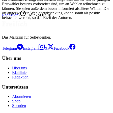
Erstwähler bestens vorbereitet sind, um an Wahlen teilnehmen zu
können. Sie seien außerdem besser informiert als ältere Wähler. Die
oft angezweifelte Wahlalterabsenkung könne somit als positiv
Redaktion
•
1
Min
•
24.02.18
betrachtet werden, so das Fazit der Autoren.
Das Magazin für Selbstdenker.
Telegram
Instagram
X
Facebook
Über uns
Über uns
Blattlinie
Redaktion
Unterstützen
Abonnieren
Shop
Spenden