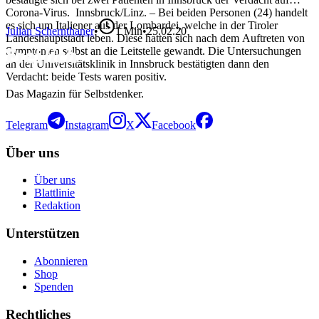
Corona-Virus. Innsbruck/Linz. – Bei beiden Personen (24) handelt
es sich um Italiener aus der Lombardei, welche in der Tiroler
Julian Schernthaner
•
1
Min
•
25.02.20
Landeshauptstadt leben. Diese hatten sich nach dem Auftreten von
Symptomen selbst an die Leitstelle gewandt. Die Untersuchungen
an der Universitätsklinik in Innsbruck bestätigten dann den
Verdacht: beide Tests waren positiv.
Das Magazin für Selbstdenker.
Telegram
Instagram
X
Facebook
Über uns
Über uns
Blattlinie
Redaktion
Unterstützen
Abonnieren
Shop
Spenden
Rechtliches