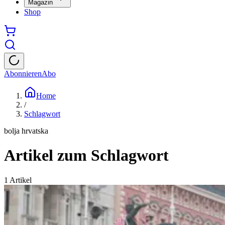
Magazin
Shop
Abonnieren
Abo
Home
/
Schlagwort
bolja hrvatska
Artikel zum Schlagwort
1
Artikel