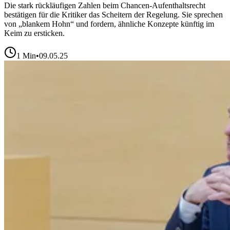
Die stark rückläufigen Zahlen beim Chancen-Aufenthaltsrecht
bestätigen für die Kritiker das Scheitern der Regelung. Sie sprechen
von „blankem Hohn“ und fordern, ähnliche Konzepte künftig im
Keim zu ersticken.
1
Min
•
09.05.25