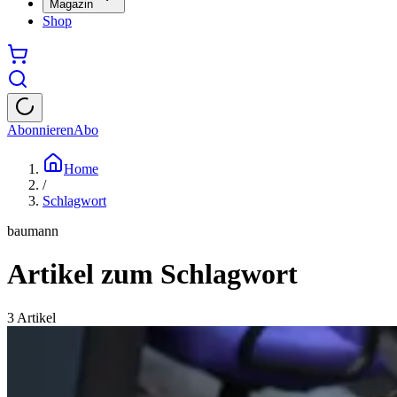
Magazin
Shop
Abonnieren
Abo
Home
/
Schlagwort
baumann
Artikel zum Schlagwort
3
Artikel