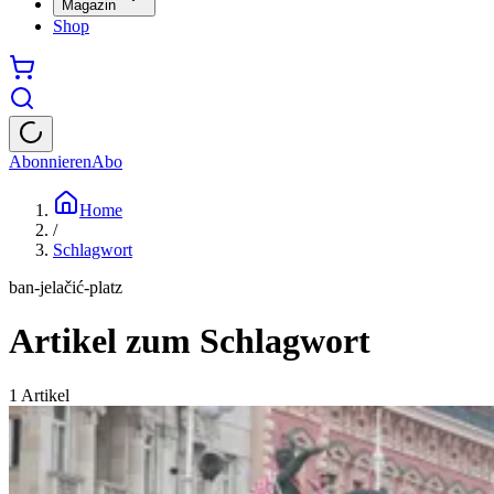
Magazin
Shop
Abonnieren
Abo
Home
/
Schlagwort
ban-jelačić-platz
Artikel zum Schlagwort
1
Artikel