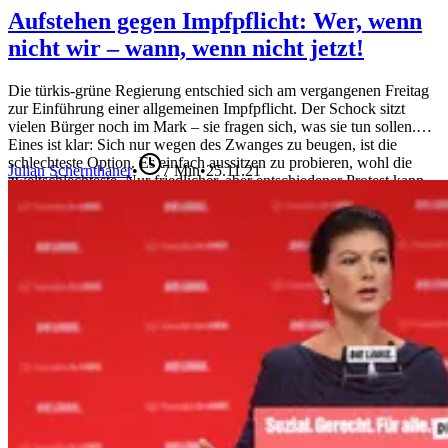
Aufstehen gegen Impfpflicht: Wer, wenn
nicht wir – wann, wenn nicht jetzt!
Die türkis-grüne Regierung entschied sich am vergangenen Freitag
zur Einführung einer allgemeinen Impfpflicht. Der Schock sitzt
vielen Bürger noch im Mark – sie fragen sich, was sie tun sollen.
Eines ist klar: Sich nur wegen des Zwanges zu beugen, ist die
schlechteste Option. Es einfach aussitzen zu probieren, wohl die
Julian Schernthaner
•
7
Min
•
25.11.21
zweitschlechteste. Nur friedlicher, aber entschiedener Protest kann
uns nun noch retten.