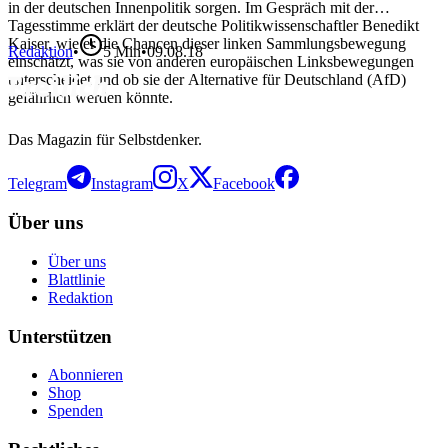
in der deutschen Innenpolitik sorgen. Im Gespräch mit der
Tagesstimme erklärt der deutsche Politikwissenschaftler Benedikt
Kaiser, wie er die Chancen dieser linken Sammlungsbewegung
Redaktion
•
5
Min
•
09.08.18
einschätzt, was sie von anderen europäischen Linksbewegungen
unterscheidet und ob sie der Alternative für Deutschland (AfD)
gefährlich werden könnte.
Das Magazin für Selbstdenker.
Telegram
Instagram
X
Facebook
Über uns
Über uns
Blattlinie
Redaktion
Unterstützen
Abonnieren
Shop
Spenden