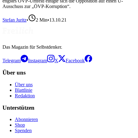
engstes ÖVP-Umfeld einigte sich die Opposition auf einen U-
Ausschuss zur „ÖVP-Korruption“.
Stefan Juritz
•
2
Min
•
13.10.21
Das Magazin für Selbstdenker.
Telegram
Instagram
X
Facebook
Über uns
Über uns
Blattlinie
Redaktion
Unterstützen
Abonnieren
Shop
Spenden