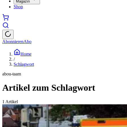
Magazin
Shop
Abonnieren
Abo
Home
/
Schlagwort
abou-taam
Artikel zum Schlagwort
1
Artikel